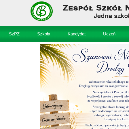
SzPZ
Szkoła
Kandydat
Uczeń