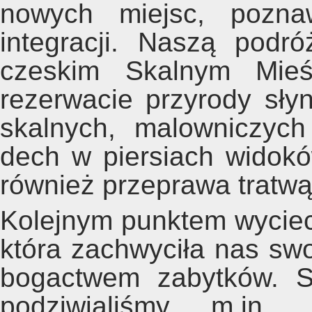
nowych miejsc, poznaw
integracji. Naszą podr
czeskim Skalnym Mieś
rezerwacie przyrody sły
skalnych, malowniczyc
dech w piersiach widok
również przeprawa tratwą
Kolejnym punktem wyciecz
która zachwyciła nas sw
bogactwem zabytków. S
podziwialiśmy m.in