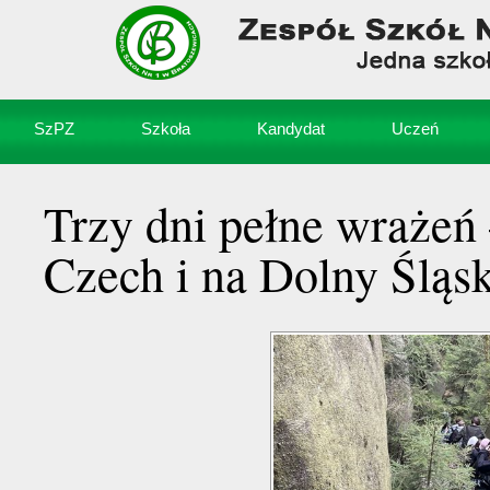
SzPZ
Szkoła
Kandydat
Uczeń
Trzy dni pełne wrażeń
Czech i na Dolny Śląs