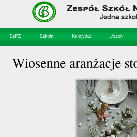
SzPZ
Szkoła
Kandydat
Uczeń
Wiosenne aranżacje st