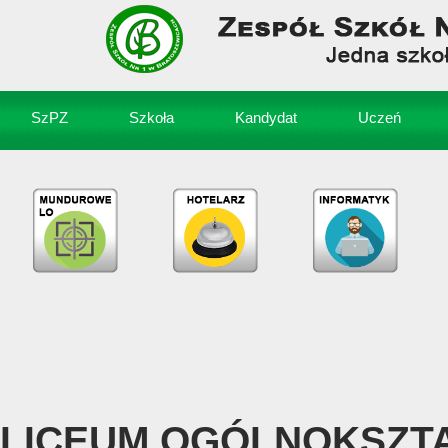
SzPZ
Szkoła
Kandydat
Uczeń
LICEUM OGÓLNOKSZT