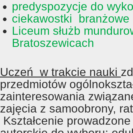
predyspozycje do wyk
ciekawostki branżowe
Liceum służb mundurow
Bratoszewicach
Uczeń w trakcie nauki
zd
przedmiotów ogólnokształ
zainteresowania związan
zajęcia z samoobrony, rat
Kształcenie prowadzone 
autorskie do wyboru: eduk