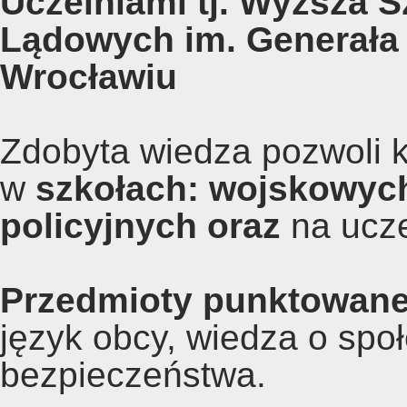
Uczelniami tj.
Wyższa Sz
Lądowych im. Generała
Wrocławiu
Zdobyta wiedza pozwoli
w
szkołach: wojskowych
policyjnych oraz
na ucz
Przedmioty punktowane
język obcy, wiedza o spo
bezpieczeństwa.