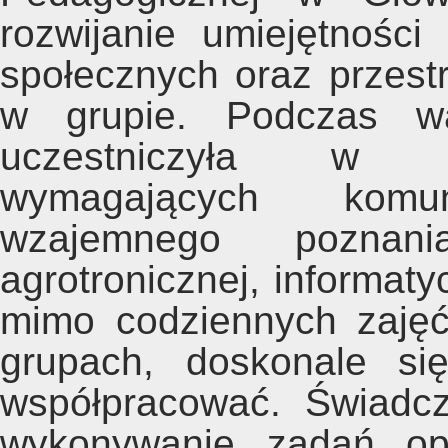
rozwijanie umiejętności
społecznych oraz przest
w grupie. Podczas wa
uczestniczyła w r
wymagających komun
wzajemnego poznan
agrotronicznej, informaty
mimo codziennych zaję
grupach, doskonale się
współpracować. Świadc
wykonywanie zadań opa