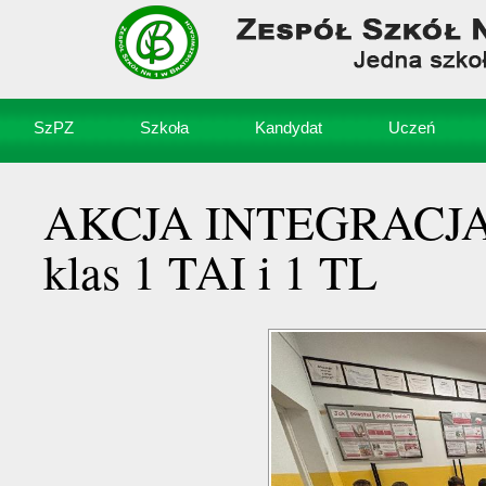
SzPZ
Szkoła
Kandydat
Uczeń
AKCJA INTEGRACJA- w
klas 1 TAI i 1 TL