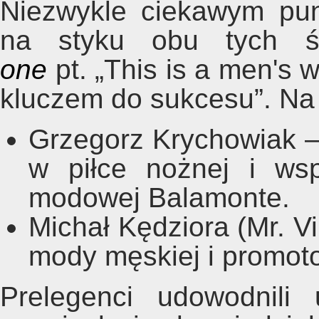
Niezwykle ciekawym pu
na styku obu tych 
one
pt. „This is a men's 
kluczem do sukcesu”. Na s
Grzegorz Krychowiak – 
w piłce nożnej i wsp
modowej Balamonte.
Michał Kędziora (Mr. V
mody męskiej i promoto
Prelegenci udowodnili