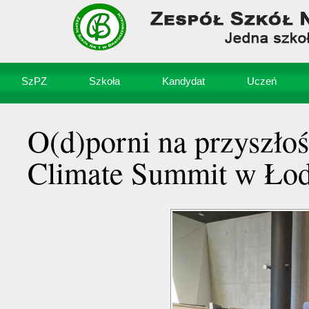
SzPZ
Szkoła
Kandydat
Uczeń
O(d)porni na przyszłoś
Climate Summit w Łod