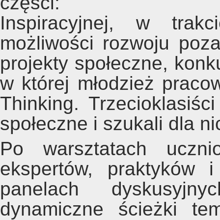
części:
Inspiracyjnej, w trak
możliwości rozwoju poza
projekty społeczne, konku
w której młodzież prac
Thinking. Trzecioklasiśc
społeczne i szukali dla n
Po warsztatach ucznio
ekspertów, praktyków 
panelach dyskusyjn
dynamiczne ścieżki tem