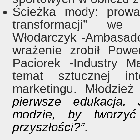
Ścieżka mody: prow
transformacji” we
Włodarczyk -Ambasad
wrażenie zrobił Pow
Paciorek -Industry 
temat sztucznej int
marketingu. Młodzie
pierwsze edukacja. 
modzie, by tworzyć 
przyszłości?”
.