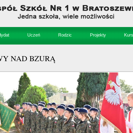
ydat
Uczeń
Rodzic
Projekty
Kur
TWY NAD BZURĄ