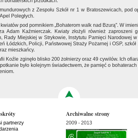
h bohaterskich przodkach.
mundurowych z Zespołu Szkół nr 1 w Bratoszewicach, pod opi
Apel Poległych.
ie kwiatów pod pomnikiem „Bohaterom walk nad Bzurą”. W imieni
za Adam Kaźmierczak. Kwiaty złożyli również zaproszeni go
 Rady Miejskiej w Strykowie, Instytutu Pamięci Narodowej w 
 Łódzkich, Policji, Państwowej Straży Pożarnej i OSP, szkół z
 oraz mieszkańcy.
ii Koźle zginęło blisko 200 żołnierzy oraz 49 cywilów. Ich ofia
 spotkanie było kolejnym świadectwem, że pamięć o bohaterach
eniom.
skróty
Archiwalne strony
i partnerzy
2009 - 2013
arzenia