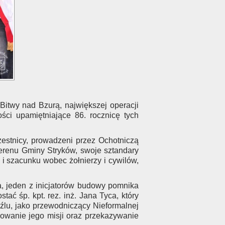
Bitwy nad Bzurą, największej operacji
ci upamiętniające 86. rocznicę tych
estnicy, prowadzeni przez Ochotniczą
erenu Gminy Stryków, swoje sztandary
 i szacunku wobec żołnierzy i cywilów,
a, jeden z inicjatorów budowy pomnika
ć śp. kpt. rez. inż. Jana Tyca, który
źlu, jako przewodniczący Nieformalnej
uowanie jego misji oraz przekazywanie