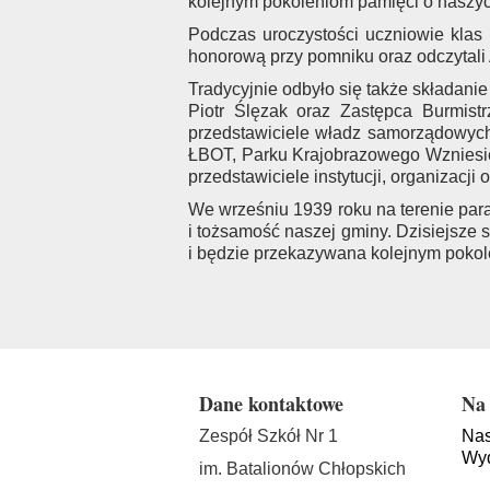
kolejnym pokoleniom pamięci o naszyc
Podczas uroczystości uczniowie klas 
honorową przy pomniku oraz odczytali 
Tradycyjnie odbyło się także składan
Piotr Ślęzak oraz Zastępca Burmistr
przedstawiciele władz samorządowych,
ŁBOT, Parku Krajobrazowego Wzniesień
przedstawiciele instytucji, organizacji
We wrześniu 1939 roku na terenie paraf
i tożsamość naszej gminy. Dzisiejsze
i będzie przekazywana kolejnym pokol
Dane kontaktowe
Na 
Zespół Szkół Nr 1
Nas
Wyd
im. Batalionów Chłopskich