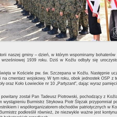
torii naszej gminy – dzień, w którym wspominamy bohaterów 
wrześniowej 1939 roku. Dziś w Koźlu odbyły się uroczystoś
więta w Kościele pw. św. Szczepana w Koźlu. Następnie ucz
i na cmentarz wojskowy. W tym roku, obok jednostek OSP z t
ły oraz Koło Łowieckie nr 10 „Partyzant”, dając wyraz pamięci
.
 powitany został Pan Tadeusz Piotrowski, pochodzący z Koźl
wystąpieniu Burmistrz Strykowa Piotr Ślęzak przypomniał posta
zestnikiem i współorganizatorem obchodów patriotycznych w Ko
urmistrz podkreślił również, że niezwykle ważne jest kontyn