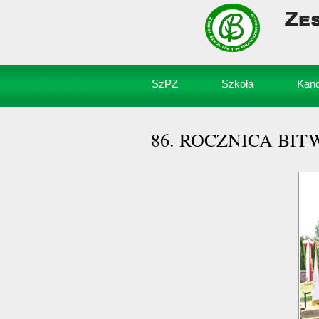
SzPZ
Szkoła
Kand
86. ROCZNICA BI