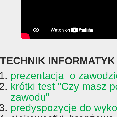
TECHNIK INFORMATYK
prezentacja o zawodzi
krótki test "Czy masz 
zawodu"
predyspozycje do wyk