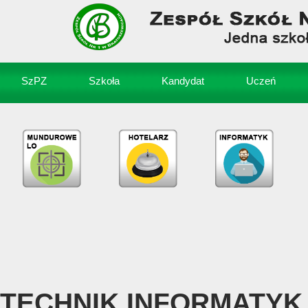
SzPZ
Szkoła
Kandydat
Uczeń
TECHNIK INFORMATYK