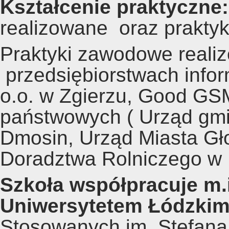
Kształcenie praktyczne
realizowane oraz prakty
Praktyki zawodowe real
przedsiębiorstwach infor
o.o. w Zgierzu, Good GSM
państwowych ( Urząd gmi
Dmosin, Urząd Miasta Gł
Doradztwa Rolniczego w 
Szkoła współpracuje m.i
Uniwersytetem Łódzki
Stosowanych im. Stefana