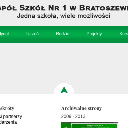
ydat
Uczeń
Rodzic
Projekty
Kur
skróty
Archiwalne strony
i partnerzy
2009 - 2013
arzenia