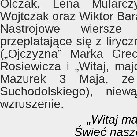
Olczak, Lena Mularczy
Wojtczak oraz Wiktor Bar
Nastrojowe wiersze
przeplatające się z liryc
(„Ojczyzna” Marka Grec
Rosiewicza i „Witaj, maj
Mazurek 3 Maja, ze 
Suchodolskiego), niewą
wzruszenie.
„Witaj ma
Świeć nasze