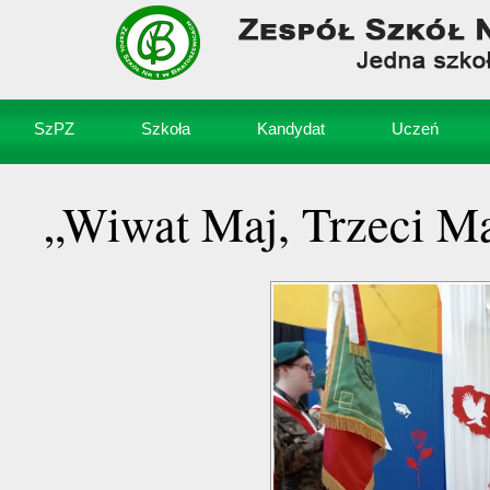
SzPZ
Szkoła
Kandydat
Uczeń
„Wiwat Maj, Trzeci Maj