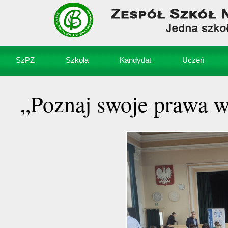
SzPZ
Szkoła
Kandydat
Uczeń
„Poznaj swoje prawa 