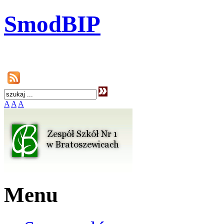
SmodBIP
A
A
A
Menu