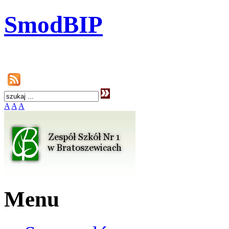
SmodBIP
A
A
A
Menu