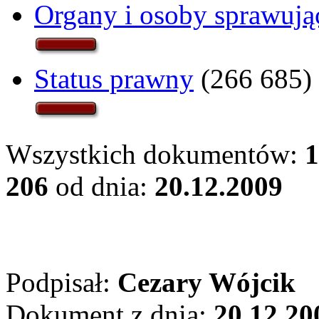
Organy i osoby sprawują
Status prawny
(266 685)
Wszystkich dokumentów:
1
206
od dnia:
20.12.2009
Podpisał:
Cezary Wójcik
Dokument z dnia:
20.12.20