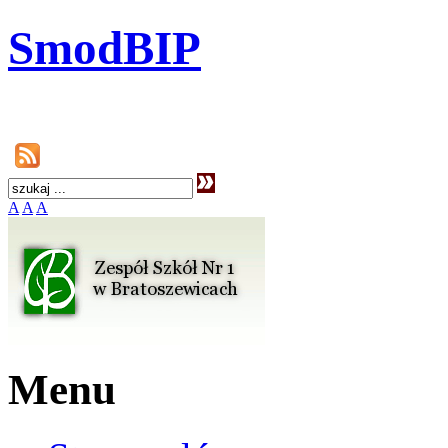
SmodBIP
A
A
A
Menu