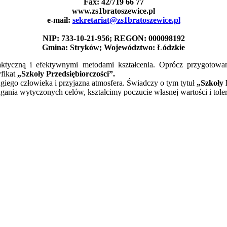
Fax: 42/719 66 77
www.zs1bratoszewice.pl
e-mail:
sekretariat@zs1bratoszewice.pl
NIP: 733-10-21-956; REGON: 000098192
Gmina: Stryków; Województwo: Łódzkie
daktyczną i efektywnymi metodami kształcenia. Oprócz przygotowa
fikat
„Szkoły Przedsiębiorczości”.
ugiego człowieka i przyjazna atmosfera. Świadczy o tym tytuł
„Szkoły
ania wytyczonych celów, kształcimy poczucie własnej wartości i tole