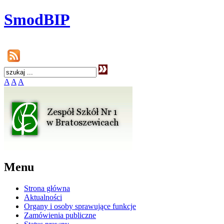
SmodBIP
A
A
A
Menu
Strona główna
Aktualności
Organy i osoby sprawujące funkcje
Zamówienia publiczne