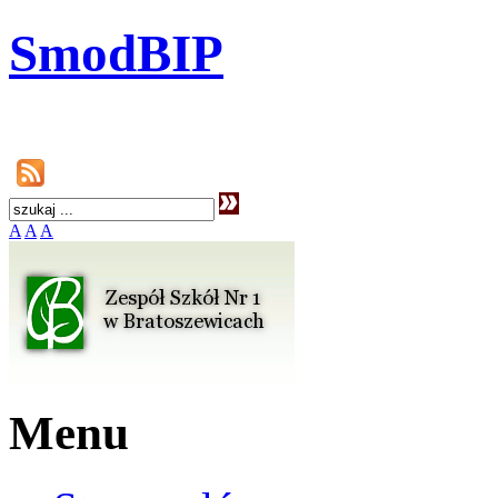
SmodBIP
A
A
A
Menu