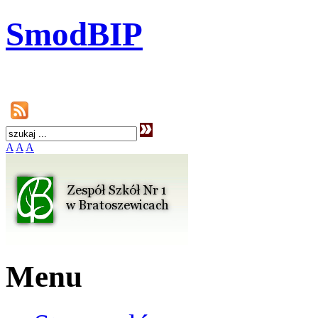
SmodBIP
A
A
A
Menu