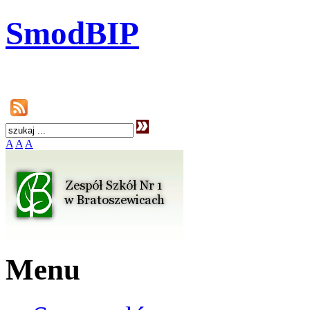
SmodBIP
A
A
A
Menu