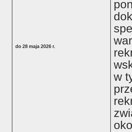
pon
dok
spe
war
do 28 maja 2026 r.
rek
wsk
w t
prz
rek
zwi
oko