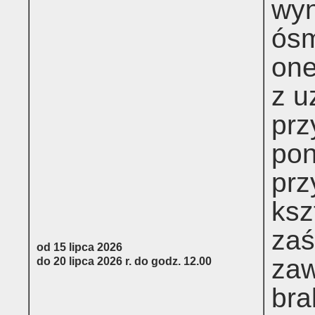
wyn
ósm
one
z u
prz
pon
prz
ksz
zaś
od 15 lipca 2026
zaw
do 20 lipca 2026 r. do godz. 12.00
bra