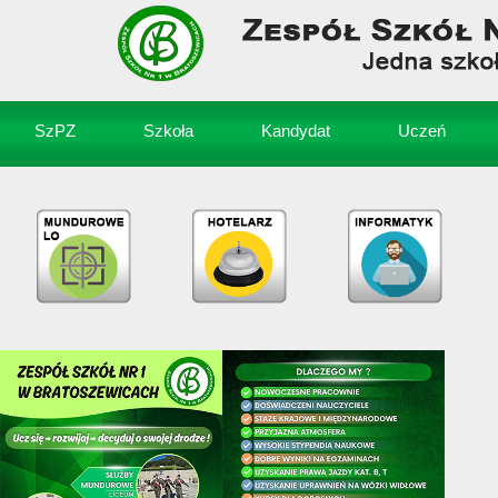
SzPZ
Szkoła
Kandydat
Uczeń