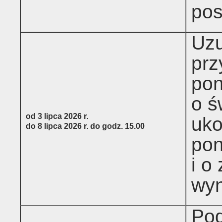
pos
Uzu
prz
po
o ś
od 3 lipca 2026 r.
uko
do 8 lipca 2026 r. do godz. 15.00
po
i o
wyn
Pod