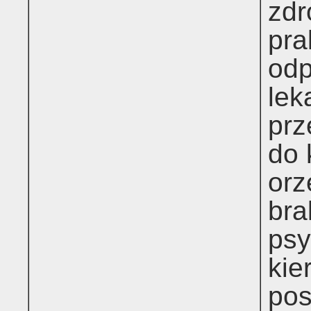
zdr
pra
odp
lek
prz
do 
orz
bra
psy
kie
pos